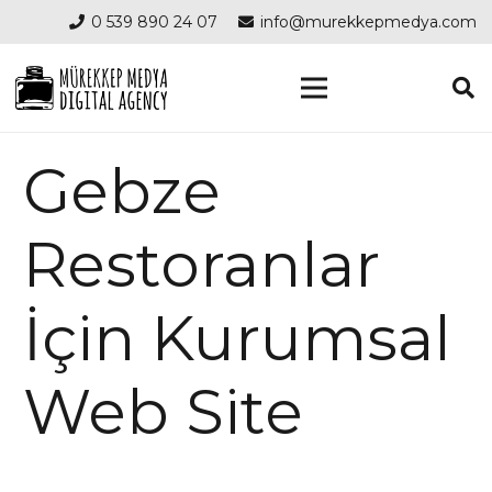
0 539 890 24 07
info@murekkepmedya.com
Gebze
Restoranlar
İçin Kurumsal
Web Site