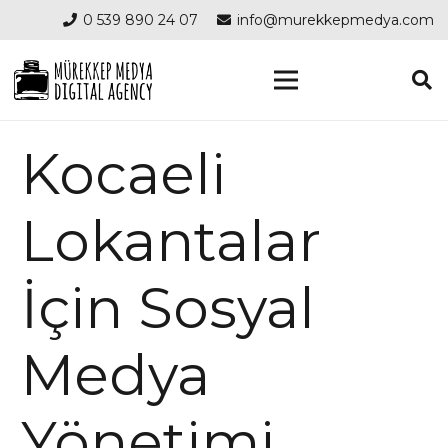
0 539 890 24 07
info@murekkepmedya.com
Kocaeli
Lokantalar
İçin Sosyal
Medya
Yönetimi